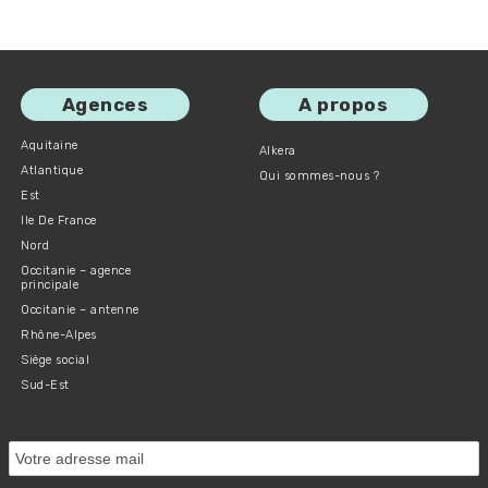
Agences
A propos
Aquitaine
Alkera
Atlantique
Qui sommes-nous ?
Est
Ile De France
Nord
Occitanie – agence
principale
Occitanie – antenne
Rhône-Alpes
Siège social
Sud-Est