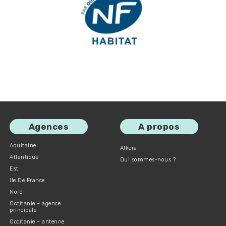
Agences
A propos
Aquitaine
Alkera
Atlantique
Qui sommes-nous ?
Est
Ile De France
Nord
Occitanie – agence
principale
Occitanie – antenne