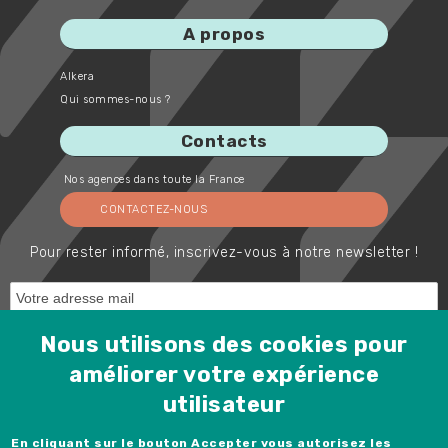
A propos
Alkera
Qui sommes-nous ?
Contacts
Nos agences dans toute la France
CONTACTEZ-NOUS
Pour rester informé, inscrivez-vous à notre newsletter !
Nous utilisons des cookies pour
améliorer votre expérience
utilisateur
Protected by Spam Master
Rejoignez-nous !
En cliquant sur le bouton Accepter vous autorisez les