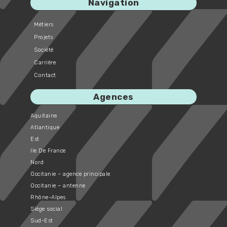
Navigation
Métiers
Projets
Société
Carrière
Contact
Agences
Aquitaine
Atlantique
Est
Ile De France
Nord
Occitanie – agence principale
Occitanie – antenne
Rhône-Alpes
Siège social
Sud-Est