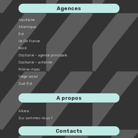
Agences
Aquitaine
Atlantique
Est
Ile De France
Nord
Occitanie – agence principale
Occitanie – antenne
Rhône-Alpes
Siège social
Sud-Est
A propos
Alkera
Qui sommes-nous ?
Contacts