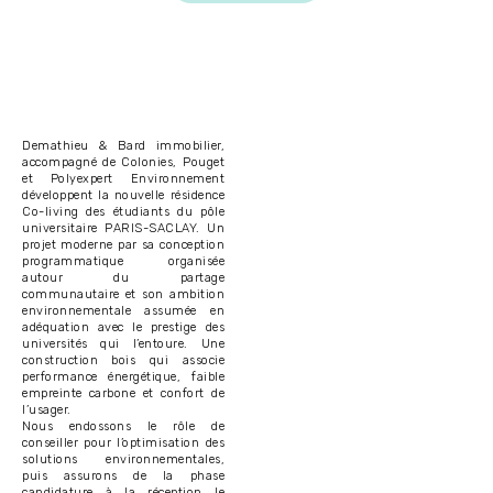
Demathieu & Bard immobilier,
accompagné de Colonies, Pouget
et Polyexpert Environnement
développent la nouvelle résidence
Co-living des étudiants du pôle
universitaire PARIS-SACLAY. Un
projet moderne par sa conception
programmatique organisée
autour du partage
communautaire et son ambition
environnementale assumée en
adéquation avec le prestige des
universités qui l’entoure. Une
construction bois qui associe
performance énergétique, faible
empreinte carbone et confort de
l’usager.
Nous endossons le rôle de
conseiller pour l’optimisation des
solutions environnementales,
puis assurons de la phase
candidature à la réception le