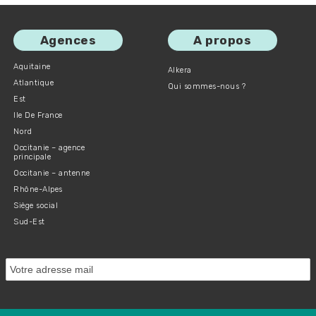
Agences
A propos
Aquitaine
Alkera
Atlantique
Qui sommes-nous ?
Est
Ile De France
Nord
Occitanie – agence
principale
Occitanie – antenne
Rhône-Alpes
Siège social
Sud-Est