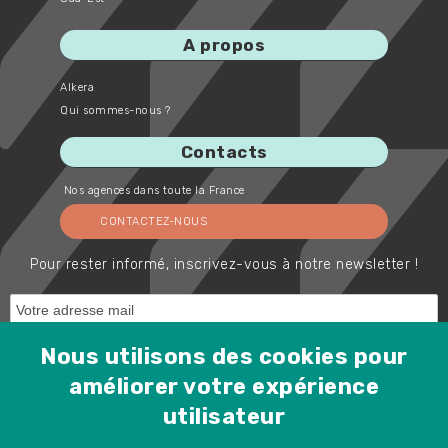
A propos
Alkera
Qui sommes-nous ?
Contacts
Nos agences dans toute la France
CONTACTEZ-NOUS
Pour rester informé, inscrivez-vous à notre newsletter !
Nous utilisons des cookies pour
améliorer votre expérience
utilisateur
Protected by Spam Master