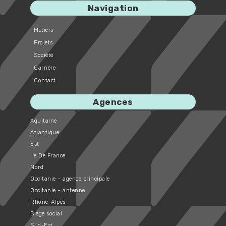
Navigation
Métiers
Projets
Société
Carrière
Contact
Agences
Aquitaine
Atlantique
Est
Ile De France
Nord
Occitanie – agence principale
Occitanie – antenne
Rhône-Alpes
Siège social
Sud-Est