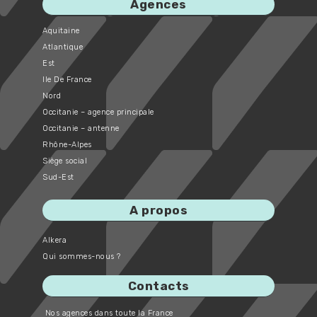
Agences
Aquitaine
Atlantique
Est
Ile De France
Nord
Occitanie – agence principale
Occitanie – antenne
Rhône-Alpes
Siège social
Sud-Est
A propos
Alkera
Qui sommes-nous ?
Contacts
Nos agences dans toute la France